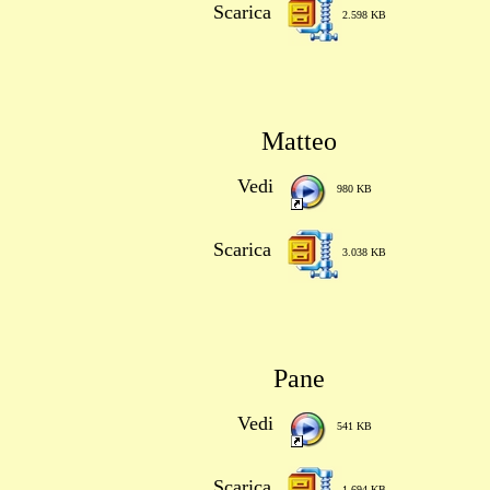
Scarica
2.598 KB
Matteo
Vedi
980 KB
Scarica
3.038 KB
Pane
Vedi
541 KB
Scarica
1.694 KB