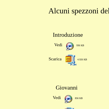
Alcuni spezzoni d
Introduzione
Vedi
936 KB
Scarica
4.926 KB
Giovanni
Vedi
856 KB